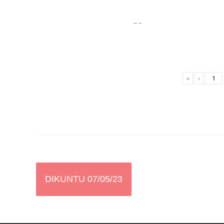
«
‹
Artikel-
DIKUNTU 07/05/23
Navigation