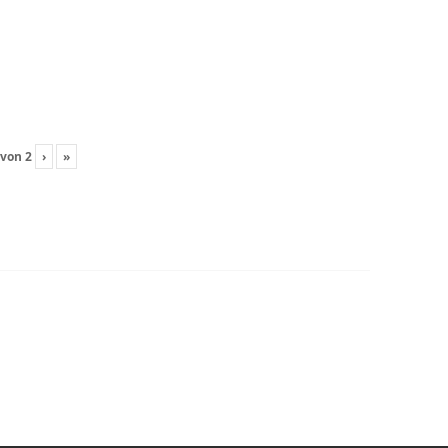
von
2
›
»