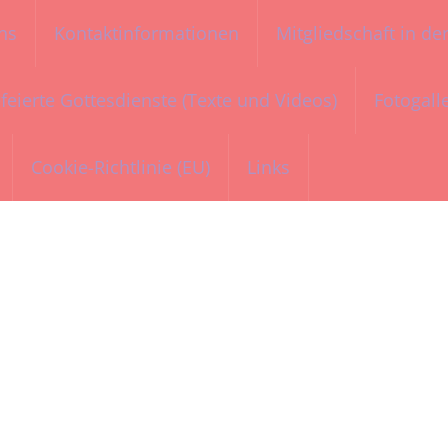
ns
Kontaktinformationen
Mitgliedschaft in d
feierte Gottesdienste (Texte und Videos)
Fotogall
Cookie-Richtlinie (EU)
Links
gelica Ecumenica d
evangelisch am lago