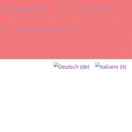
er Kirchengemeinde
Events
Newsletter
erie
Gemeinderat 2024-2027
Such
nach:
i Ispra-Varese