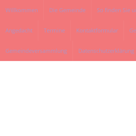
Willkommen
Die Gemeinde
So finden Sie u
Menü
Angedacht
Termine
Kontaktformular
Ge
Gemeindeversammlung
Datenschutzerklärung
Springe
zum
Inhalt
Comunità Evan