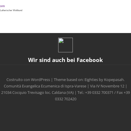
LWB
Lutherischer Weltbund
Wir sind auch bei Facebook
Costruito con WordPress
|
Theme based on: Eighties by Kopepasah.
Comunità Evangelica Ecumenica di Ispra-Varese
|
Via IV Novembre 12
|
21034 Cocquio Trevisago loc. Caldana (VA)
|
Tel.: +39 0332 700371 / Fax +39
0332 702420