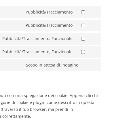
Pubblicità/Tracciamento
Consent
to
Pubblicità/Tracciamento
Consent
service
to
google-
Pubblicità/Tracciamento, Funzionale
Consent
service
fonts
to
google-
Pubblicità/Tracciamento, Funzionale
Consent
service
maps
to
youtube
Scopo in attesa di indagine
Consent
service
to
facebook
service
varie
opup con una spiegazione dei cookie. Appena clicchi
egorie di cookie e plugin come descritto in questa
 attraverso il tuo browser, ma prendi in
ù correttamente.