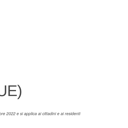
gelica Ecumenica d
evangelisch am lago
(UE)
re 2022 e si applica ai cittadini e ai residenti